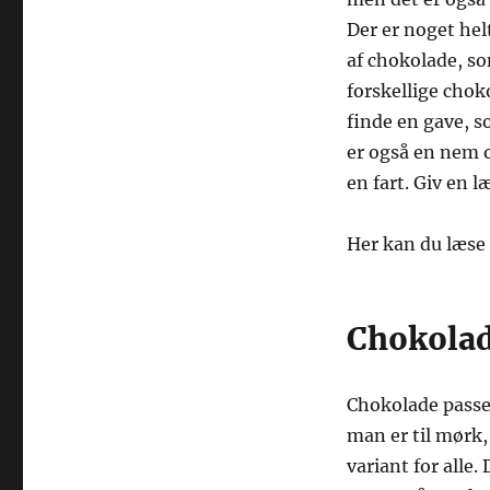
Der er noget hel
af chokolade, s
forskellige cho
finde en gave, 
er også en nem o
en fart. Giv en 
Her kan du læs
Chokolad
Chokolade passer
man er til mørk, 
variant for all