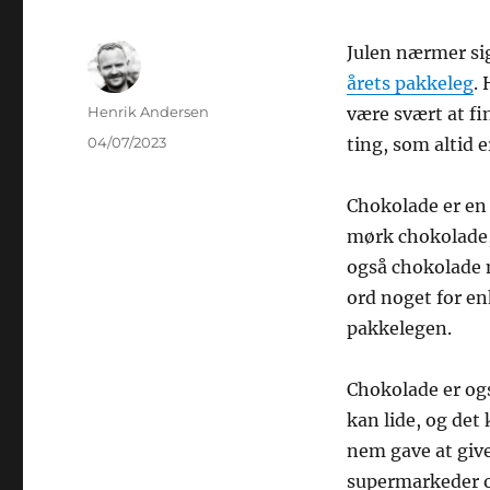
Julen nærmer sig
årets pakkeleg
.
Forfatter
Henrik Andersen
være svært at fi
Udgivet
04/07/2023
ting, som altid 
Chokolade er en 
mørk chokolade,
også chokolade m
ord noget for en
pakkelegen.
Chokolade er ogs
kan lide, og det
nem gave at give
supermarkeder o