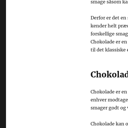
smage såsom kara
Derfor er det en
kender helt præ
forskellige smag
Chokolade er en 
til det klassiske
Chokolad
Chokolade er en 
enhver modtager
smager godt og v
Chokolade kan og