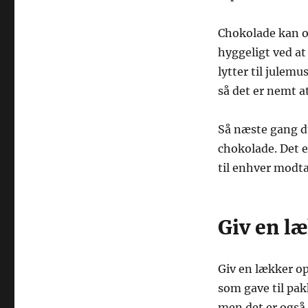
Chokolade kan og
hyggeligt ved at
lytter til julem
så det er nemt a
Så næste gang du
chokolade. Det e
til enhver modta
Giv en l
Giv en lækker op
som gave til pa
men det er også