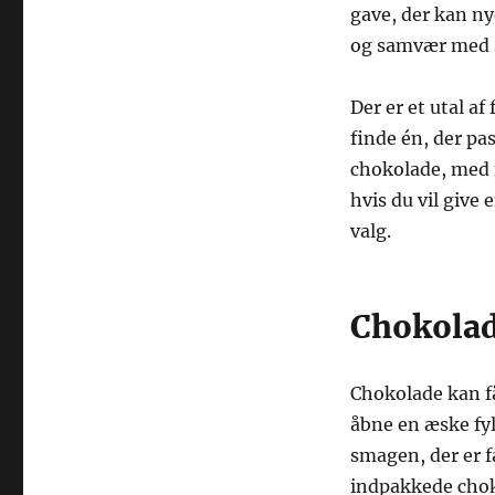
gave, der kan ny
og samvær med s
Der er et utal af
finde én, der pa
chokolade, med n
hvis du vil give
valg.
Chokolad
Chokolade kan få
åbne en æske fyl
smagen, der er f
indpakkede chok