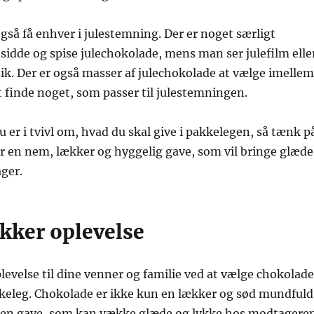
så få enhver i julestemning. Der er noget særligt
 sidde og spise julechokolade, mens man ser julefilm elle
usik. Der er også masser af julechokolade at vælge imellem
t finde noget, som passer til julestemningen.
 er i tvivl om, hvad du skal give i pakkelegen, så tænk p
r en nem, lækker og hyggelig gave, som vil bringe glæde
ger.
ækker oplevelse
levelse til dine venner og familie ved at vælge chokolade
kkeleg. Chokolade er ikke kun en lækker og sød mundfuld
 en gave, som kan vække glæde og lykke hos modtageren