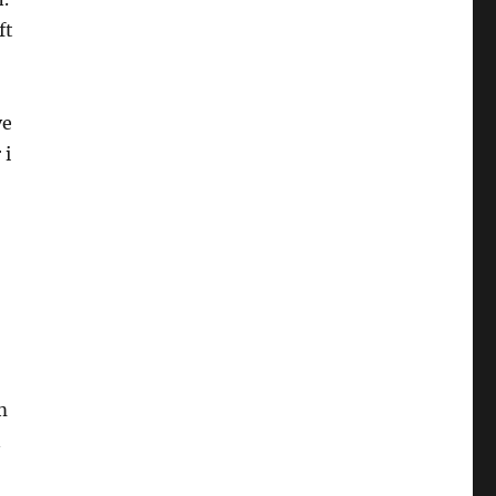
ft
ve
 i
m
n